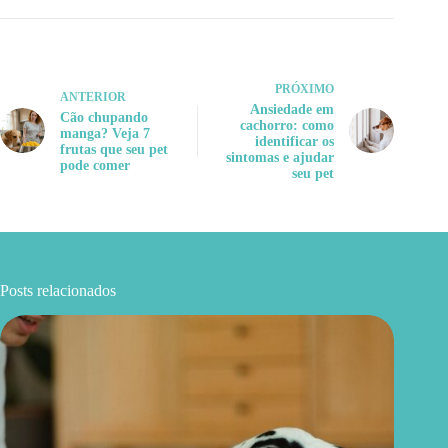
PRÓXIMO
ANTERIOR
Ansiedade em
Cão chupando
cachorro: como
manga? Veja 7
identificar os
frutas que seu pet
sintomas e ajudar
pode comer
seu pet
Posts relacionados