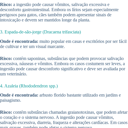
Risco:
a ingestão pode causar vômitos, salivação excessiva e
desconforto gastrointestinal. Embora os lírios sejam especialmente
perigosos para gatos, cães também podem apresentar sinais de
intoxicação e devem ser mantidos longe da planta.
3. Espada-de-são-jorge (Dracaena trifasciata)
Onde é encontrada:
muito popular em casas e escritórios por ser fácil
de cultivar e ter um visual marcante.
Risco:
contém saponinas, substâncias que podem provocar salivação
excessiva, náuseas e vômitos. Embora os casos costumem ser leves, a
ingestão pode causar desconforto significativo e deve ser avaliada por
um veterinário.
4. Azaleia (Rhododendron spp.)
Onde é encontrada:
arbusto florido bastante utilizado em jardins e
paisagismo.
Risco:
contém substâncias chamadas graianotoxinas, que podem afetar
o coração e o sistema nervoso. A ingestão pode causar vômitos,
salivação excessiva, diarreia, fraqueza e alterações cardíacas. Em casos
mais graves, também pode afetar o sistema nervoso.