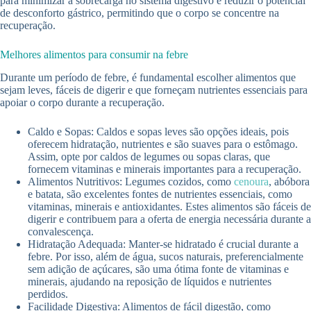
para minimizar a sobrecarga no sistema digestivo e reduzir o potencial
de desconforto gástrico, permitindo que o corpo se concentre na
recuperação.
Melhores alimentos para consumir na febre
Durante um período de febre, é fundamental escolher alimentos que
sejam leves, fáceis de digerir e que forneçam nutrientes essenciais para
apoiar o corpo durante a recuperação.
Caldo e Sopas: Caldos e sopas leves são opções ideais, pois
oferecem hidratação, nutrientes e são suaves para o estômago.
Assim, opte por caldos de legumes ou sopas claras, que
fornecem vitaminas e minerais importantes para a recuperação.
Alimentos Nutritivos: Legumes cozidos, como
cenoura
, abóbora
e batata, são excelentes fontes de nutrientes essenciais, como
vitaminas, minerais e antioxidantes. Estes alimentos são fáceis de
digerir e contribuem para a oferta de energia necessária durante a
convalescença.
Hidratação Adequada: Manter-se hidratado é crucial durante a
febre. Por isso, além de água, sucos naturais, preferencialmente
sem adição de açúcares, são uma ótima fonte de vitaminas e
minerais, ajudando na reposição de líquidos e nutrientes
perdidos.
Facilidade Digestiva: Alimentos de fácil digestão, como