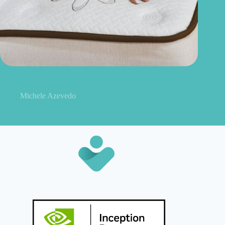
Quanto tempo dura um colchão? Saiba quando é hora de
trocar
Michele Azevedo