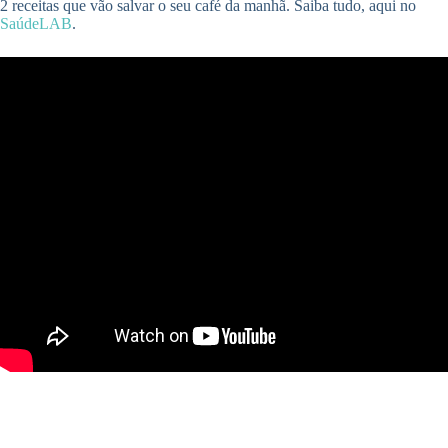
2 receitas que vão salvar o seu café da manhã. Saiba tudo, aqui no
SaúdeLAB
.