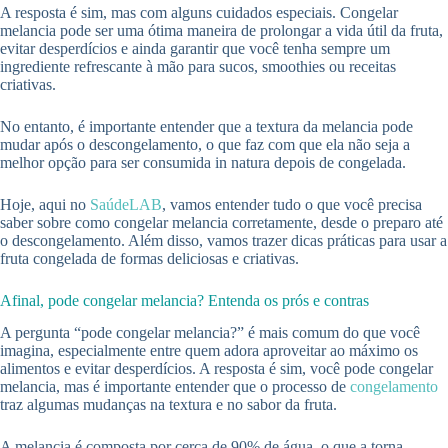
A resposta é sim, mas com alguns cuidados especiais. Congelar
melancia pode ser uma ótima maneira de prolongar a vida útil da fruta,
evitar desperdícios e ainda garantir que você tenha sempre um
ingrediente refrescante à mão para sucos, smoothies ou receitas
criativas.
No entanto, é importante entender que a textura da melancia pode
mudar após o descongelamento, o que faz com que ela não seja a
melhor opção para ser consumida in natura depois de congelada.
Hoje, aqui no
SaúdeLAB
, vamos entender tudo o que você precisa
saber sobre como congelar melancia corretamente, desde o preparo até
o descongelamento. Além disso, vamos trazer dicas práticas para usar a
fruta congelada de formas deliciosas e criativas.
Afinal, pode congelar melancia? Entenda os prós e contras
A pergunta “pode congelar melancia?” é mais comum do que você
imagina, especialmente entre quem adora aproveitar ao máximo os
alimentos e evitar desperdícios. A resposta é sim, você pode congelar
melancia, mas é importante entender que o processo de
congelamento
traz algumas mudanças na textura e no sabor da fruta.
A melancia é composta por cerca de 90% de água, o que a torna