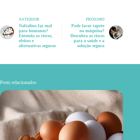
ANTERIOR
PRÓXIMO
Naftalina faz mal
Pode lavar tapete
para humanos?
na máquina?
Entenda os riscos,
Descubra os riscos
efeitos e
para a saúde e a
alternativas seguras
solução segura
Posts relacionados