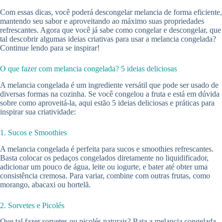
Com essas dicas, você poderá descongelar melancia de forma eficiente,
mantendo seu sabor e aproveitando ao máximo suas propriedades
refrescantes. Agora que você já sabe como congelar e descongelar, que
tal descobrir algumas ideias criativas para usar a melancia congelada?
Continue lendo para se inspirar!
O que fazer com melancia congelada? 5 ideias deliciosas
A melancia congelada é um ingrediente versátil que pode ser usado de
diversas formas na cozinha. Se você congelou a fruta e está em dúvida
sobre como aproveitá-la, aqui estão 5 ideias deliciosas e práticas para
inspirar sua criatividade:
1. Sucos e Smoothies
A melancia congelada é perfeita para sucos e smoothies refrescantes.
Basta colocar os pedaços congelados diretamente no liquidificador,
adicionar um pouco de água, leite ou iogurte, e bater até obter uma
consistência cremosa. Para variar, combine com outras frutas, como
morango, abacaxi ou hortelã.
2. Sorvetes e Picolés
Que tal fazer sorvetes ou picolés naturais? Bata a melancia congelada