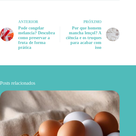
ANTERIOR
PRÓXIMO
Pode congelar
Por que homem
melancia? Descubra
mancha lençol? A
como preservar a
ciência e os truques
fruta de forma
para acabar com
prática
isso
Posts relacionados