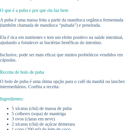
O que é a puba e por que ela faz bem
A puba é uma massa feita a partir da mandioca orgânica fermentada
(também chamada de mandioca “pubada”) e peneirada.
Ela é rica em nutrientes e tem um efeito positivo na saúde intestinal,
ajudando a fortalecer as bactérias benéficas do intestino.
Inclusive, pode ser mais eficaz que muitos probióticos vendidos em
cápsulas.
Receita de bolo de puba
O bolo de puba é uma ótima opção para o café da manhã ou lanches
intermediários. Confira a receita:
Ingredientes:
5 xícaras (chá) de massa de puba
5 colheres (sopa) de manteiga
3 ovos (claras em neve)
2 xícaras (chá) de açúcar demerara
1 copo (200 ml) de leite de coco