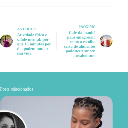
PRÓXIMO
ANTERIOR
Café da manhã
Atividade física e
para emagrecer:
saúde mental: por
como a escolha
que 15 minutos por
certa de alimentos
dia podem mudar
pode acelerar seu
sua vida
metabolismo
Posts relacionados