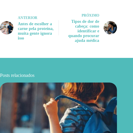
PRÓXIMO
ANTERIOR
Tipos de dor de
Antes de escolher a
cabeça: como
carne pela proteína,
identificar e
muita gente ignora
quando procurar
isso
ajuda médica
Posts relacionados