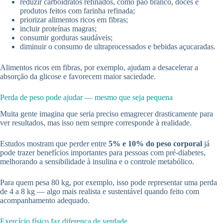
reduzir carboidratos refinados, como pão branco, doces e
produtos feitos com farinha refinada;
priorizar alimentos ricos em fibras;
incluir proteínas magras;
consumir gorduras saudáveis;
diminuir o consumo de ultraprocessados e bebidas açucaradas.
Alimentos ricos em fibras, por exemplo, ajudam a desacelerar a
absorção da glicose e favorecem maior saciedade.
Perda de peso pode ajudar — mesmo que seja pequena
Muita gente imagina que seria preciso emagrecer drasticamente para
ver resultados, mas isso nem sempre corresponde à realidade.
Estudos mostram que perder entre
5% e 10% do peso corporal
já
pode trazer benefícios importantes para pessoas com pré-diabetes,
melhorando a sensibilidade à insulina e o controle metabólico.
Para quem pesa 80 kg, por exemplo, isso pode representar uma perda
de 4 a 8 kg — algo mais realista e sustentável quando feito com
acompanhamento adequado.
Exercício físico faz diferença de verdade