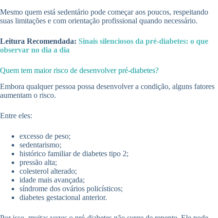
Mesmo quem está sedentário pode começar aos poucos, respeitando
suas limitações e com orientação profissional quando necessário.
Leitura Recomendada:
Sinais silenciosos da pré-diabetes: o que
observar no dia a dia
Quem tem maior risco de desenvolver pré-diabetes?
Embora qualquer pessoa possa desenvolver a condição, alguns fatores
aumentam o risco.
Entre eles:
excesso de peso;
sedentarismo;
histórico familiar de diabetes tipo 2;
pressão alta;
colesterol alterado;
idade mais avançada;
síndrome dos ovários policísticos;
diabetes gestacional anterior.
Por isso, muitas vezes o pré-diabetes não surge de repente. Ele pode