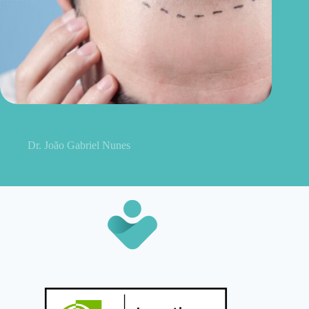
Transplante capilar vale a pena? O medo que ainda faz muita
gente adiar o procedimento
Dr. João Gabriel Nunes