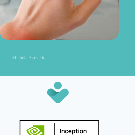
O fator invisível que pode estar por trás de dias piores na
artrite reumatoide
Michele Azevedo