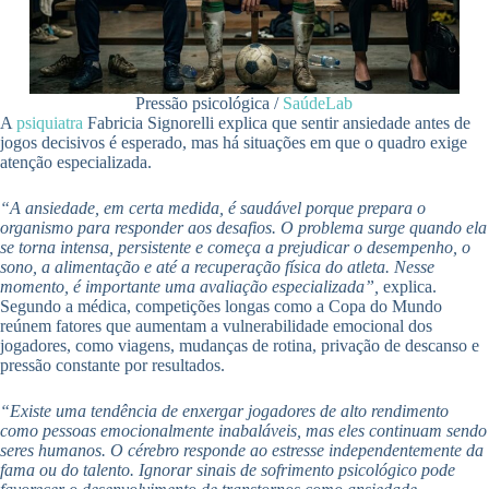
Pressão psicológica /
SaúdeLab
A
psiquiatra
Fabricia Signorelli explica que sentir ansiedade antes de
jogos decisivos é esperado, mas há situações em que o quadro exige
atenção especializada.
“A ansiedade, em certa medida, é saudável porque prepara o
organismo para responder aos desafios. O problema surge quando ela
se torna intensa, persistente e começa a prejudicar o desempenho, o
sono, a alimentação e até a recuperação física do atleta. Nesse
momento, é importante uma avaliação especializada”,
explica.
Segundo a médica, competições longas como a Copa do Mundo
reúnem fatores que aumentam a vulnerabilidade emocional dos
jogadores, como viagens, mudanças de rotina, privação de descanso e
pressão constante por resultados.
“Existe uma tendência de enxergar jogadores de alto rendimento
como pessoas emocionalmente inabaláveis, mas eles continuam sendo
seres humanos. O cérebro responde ao estresse independentemente da
fama ou do talento. Ignorar sinais de sofrimento psicológico pode