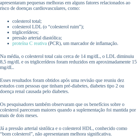
apresentaram pequenas melhoras em alguns fatores relacionados ao
risco de doenças cardiovasculares, como:
colesterol total;
colesterol LDL (o “colesterol ruim”);
triglicerídeos;
pressão arterial diastólica;
proteína C reativa
(PCR), um marcador de inflamação.
Na média, o colesterol total caiu cerca de 14 mg/dL, o LDL diminuiu
8,5 mg/dL e os triglicerídeos foram reduzidos em aproximadamente 15
mg/dL.
Esses resultados foram obtidos após uma revisão que reuniu dez
estudos com pessoas que tinham pré-diabetes, diabetes tipo 2 ou
doença renal causada pelo diabetes.
Os pesquisadores também observaram que os benefícios sobre o
colesterol pareceram maiores quando a suplementação foi mantida por
mais de dois meses.
Já a pressão arterial sistólica e o colesterol HDL, conhecido como
“bom colesterol”, não apresentaram melhora significativa.