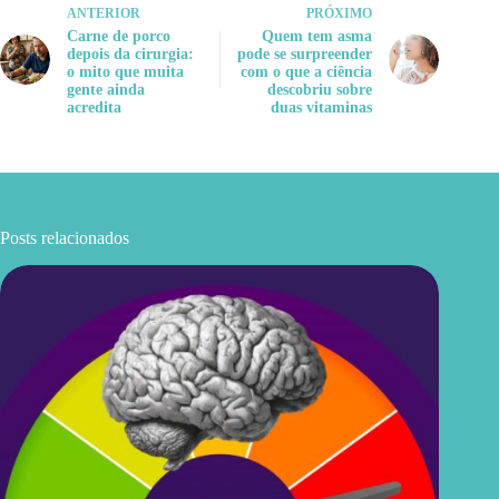
ANTERIOR
PRÓXIMO
Carne de porco
Quem tem asma
depois da cirurgia:
pode se surpreender
o mito que muita
com o que a ciência
gente ainda
descobriu sobre
acredita
duas vitaminas
Posts relacionados