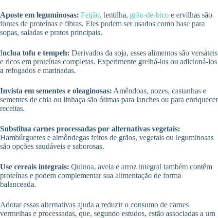
Aposte em leguminosas:
Feijão
, lentilha,
grão-de-bico
e ervilhas são
fontes de proteínas e fibras. Eles podem ser usados como base para
sopas, saladas e pratos principais.
I
nclua tofu e tempeh:
Derivados da soja, esses alimentos são versáteis
e ricos em proteínas completas. Experimente grelhá-los ou adicioná-los
a refogados e marinadas.
Invista em sementes e oleaginosas:
Amêndoas, nozes, castanhas e
sementes de chia ou linhaça são ótimas para lanches ou para enriquecer
receitas.
Substitua carnes processadas por alternativas vegetais:
Hambúrgueres e almôndegas feitos de grãos, vegetais ou leguminosas
são opções saudáveis e saborosas.
Use cereais integrais:
Quinoa, aveia e arroz integral também contêm
proteínas e podem complementar sua alimentação de forma
balanceada.
Adotar essas alternativas ajuda a reduzir o consumo de carnes
vermelhas e processadas, que, segundo estudos, estão associadas a um