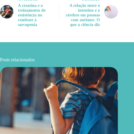
A creatina e o
A relação entre o
treinamento de
intestino e o
resistência no
cérebro em pessoas
combate à
com autismo: O
sarcopenia
que a ciência diz
Posts relacionados