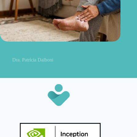
Rachaduras nos calcanhares: dermatologista explica por que
elas pioram no inverno e como evitar
Dra. Patrícia Dalboni