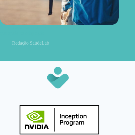
A volta às aulas pode ser difícil para algumas crianças; veja o
que ajuda na adaptação
Redação SaúdeLab