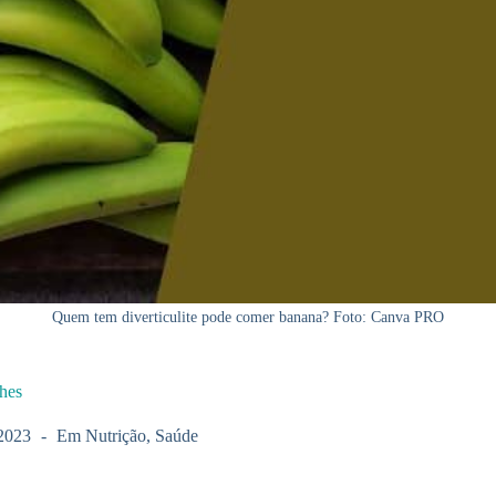
Quem tem diverticulite pode comer banana? Foto: Canva PRO
lhes
2023
Em
Nutrição
,
Saúde