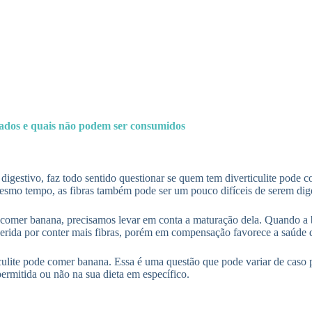
berados e quais não podem ser consumidos
digestivo, faz todo sentido questionar se quem tem diverticulite pode co
smo tempo, as fibras também pode ser um pouco difíceis de serem digeri
 comer banana, precisamos levar em conta a maturação dela. Quando a ba
igerida por conter mais fibras, porém em compensação favorece a saúde d
ulite pode comer banana. Essa é uma questão que pode variar de caso pa
permitida ou não na sua dieta em específico.