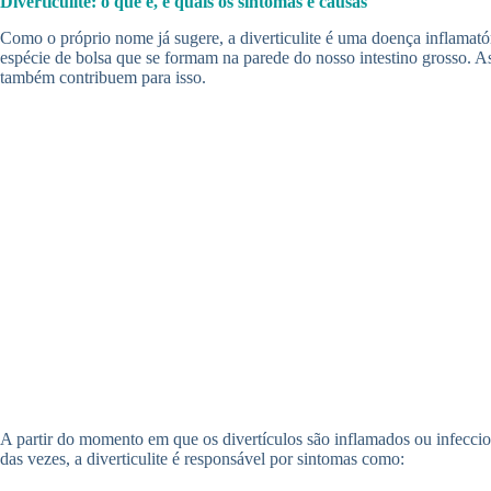
Diverticulite: o que é, e quais os sintomas e causas
Como o próprio nome já sugere, a diverticulite é uma doença inflamatóri
espécie de bolsa que se formam na parede do nosso intestino grosso. A
também contribuem para isso.
A partir do momento em que os divertículos são inflamados ou infeccio
das vezes, a diverticulite é responsável por sintomas como: