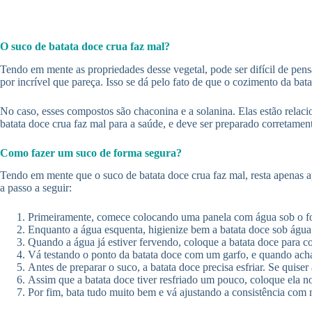
O suco de batata doce crua faz mal?
Tendo em mente as propriedades desse vegetal, pode ser difícil de pensa
por incrível que pareça. Isso se dá pelo fato de que o cozimento da ba
No caso, esses compostos são chaconina e a solanina. Elas estão relaci
batata doce crua faz mal para a saúde, e deve ser preparado corretamen
Como fazer um suco de forma segura?
Tendo em mente que o suco de batata doce crua faz mal, resta apenas ap
a passo a seguir:
Primeiramente, comece colocando uma panela com água sob o for
Enquanto a água esquenta, higienize bem a batata doce sob água 
Quando a água já estiver fervendo, coloque a batata doce para c
Vá testando o ponto da batata doce com um garfo, e quando acha
Antes de preparar o suco, a batata doce precisa esfriar. Se quis
Assim que a batata doce tiver resfriado um pouco, coloque ela n
Por fim, bata tudo muito bem e vá ajustando a consistência com 