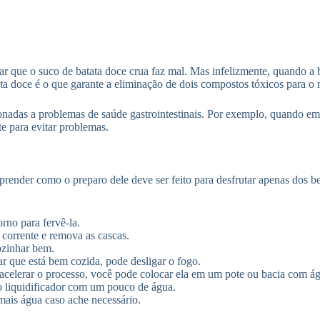
r que o suco de batata doce crua faz mal. Mas infelizmente, quando a ba
tata doce é o que garante a eliminação de dois compostos tóxicos para o
onadas a problemas de saúde gastrointestinais. Por exemplo, quando em 
te para evitar problemas.
render como o preparo dele deve ser feito para desfrutar apenas dos be
no para fervê-la.
corrente e remova as cascas.
ozinhar bem.
r que está bem cozida, pode desligar o fogo.
er acelerar o processo, você pode colocar ela em um pote ou bacia com 
o liquidificador com um pouco de água.
mais água caso ache necessário.