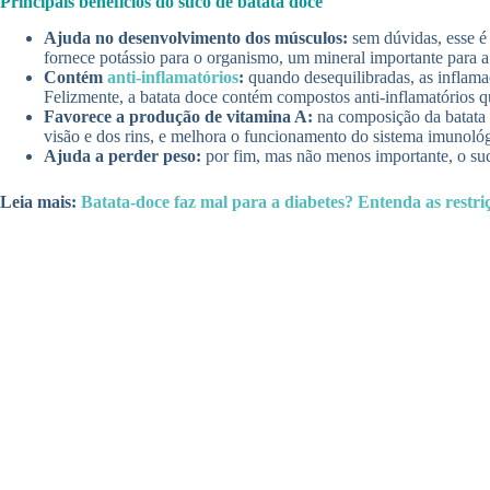
Principais benefícios do suco de batata doce
Ajuda no desenvolvimento dos músculos:
sem dúvidas, esse é
fornece potássio para o organismo, um mineral importante para
Contém
anti-inflamatórios
:
quando desequilibradas, as inflama
Felizmente, a batata doce contém compostos anti-inflamatórios 
Favorece a produção de vitamina A:
na composição da batata d
visão e dos rins, e melhora o funcionamento do sistema imunoló
Ajuda a perder peso:
por fim, mas não menos importante, o suc
Leia mais:
Batata-doce faz mal para a diabetes? Entenda as restri