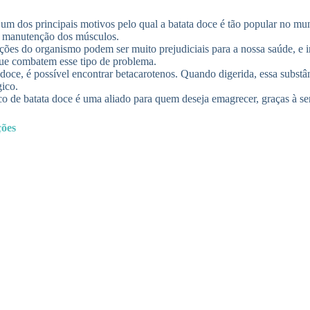
 um dos principais motivos pelo qual a batata doce é tão popular no m
 a manutenção dos músculos.
ções do organismo podem ser muito prejudiciais para a nossa saúde, e i
que combatem esse tipo de problema.
oce, é possível encontrar betacarotenos. Quando digerida, essa substân
gico.
o de batata doce é uma aliado para quem deseja emagrecer, graças à s
ções