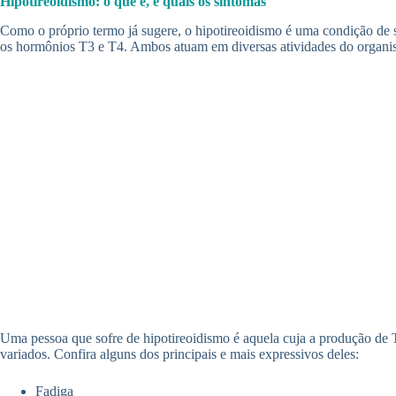
Hipotireoidismo: o que é, e quais os sintomas
Como o próprio termo já sugere, o hipotireoidismo é uma condição de s
os hormônios T3 e T4. Ambos atuam em diversas atividades do organismo
Uma pessoa que sofre de hipotireoidismo é aquela cuja a produção de T
variados. Confira alguns dos principais e mais expressivos deles:
Fadiga