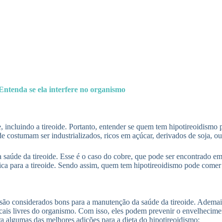
ntenda se ela interfere no organismo
, incluindo a tireoide. Portanto, entender se quem tem hipotireoidismo 
de costumam ser industrializados, ricos em açúcar, derivados de soja, ou
 a saúde da tireoide. Esse é o caso do cobre, que pode ser encontrado
éfica para a tireoide. Sendo assim, quem tem hipotireoidismo pode comer
 são considerados bons para a manutenção da saúde da tireoide. Ademai
icais livres do organismo. Com isso, eles podem prevenir o envelhecim
ra algumas das melhores adições para a dieta do hipotireoidismo: