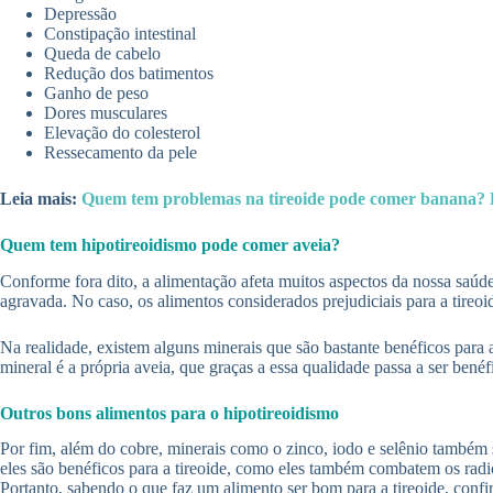
Depressão
Constipação intestinal
Queda de cabelo
Redução dos batimentos
Ganho de peso
Dores musculares
Elevação do colesterol
Ressecamento da pele
Leia mais:
Quem tem problemas na tireoide pode comer banana? E
Quem tem hipotireoidismo pode comer aveia?
Conforme fora dito, a alimentação afeta muitos aspectos da nossa saúde
agravada. No caso, os alimentos considerados prejudiciais para a tireoi
Na realidade, existem alguns minerais que são bastante benéficos para
mineral é a própria aveia, que graças a essa qualidade passa a ser ben
Outros bons alimentos para o hipotireoidismo
Por fim, além do cobre, minerais como o zinco, iodo e selênio também
eles são benéficos para a tireoide, como eles também combatem os rad
Portanto, sabendo o que faz um alimento ser bom para a tireoide, confi