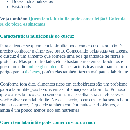
Doces industrializados
Fast-foods
Veja também:
Quem tem labirintite pode comer feijão? Entenda
se ele piora os sintomas
Características nutricionais do cuscuz
Para entender se quem tem labirintite pode comer cuscuz ou não, é
preciso conhecer melhor esse prato. Começando pelas suas vantagens,
o cuscuz é um alimento que fornece uma boa quantidade de fibras e
proteínas. Mas por outro lado, ele é bastante rico em carboidratos e
possui um alto
índice glicêmico
. Tais características costumam ser um
perigo para a
diabetes
, porém elas também fazem mal para a labirintite.
Conforme fora dito, alimentos ricos em carboidratos são um problema
para a labirintite pois favorecem as inflamações do labirinto. Por isso
que o arroz branco acaba sendo uma má escolha para as refeições se
você estiver com labirintite. Nesse aspecto, o cuscuz acaba sendo bem
similar ao arroz, já que ele também contém muitos carboidratos, e
ainda é um pouco menos rico em nutrientes.
Quem tem labirintite pode comer cuscuz ou não?