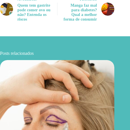
Quem tem gastrite
Manga faz mal
pode comer ovo ou
para diabetes?
não? Entenda os
Qual a melhor
riscos
forma de consumir
Posts relacionados