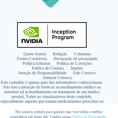
Quem Somos
Redação
Colunistas
Fontes Confiáveis
Declaração de privacidade
Política Editorial
Política de Correções
Política de Cookies
Imprint
Isenção de Responsabilidade
Fale Conosco
Anuncie Conosco
Este conteúdo é apenas para fins informativos e educacionais.
Não tem a intenção de fornecer aconselhamento médico ou
substituir tal aconselhamento ou tratamento de um médico
pessoal. Todos os visualizadores deste conteúdo,
especialmente aqueles que tomam medicamentos prescritos ou
de venda livre, devem consultar seus médicos antes de iniciar
qualquer programa de nutrição, suplementação ou estilo de
Nós usamos cookies para garantir que você tenha a melhor
vida.
experiência em nosso site. Confira nossa
Política de Privacidade
.