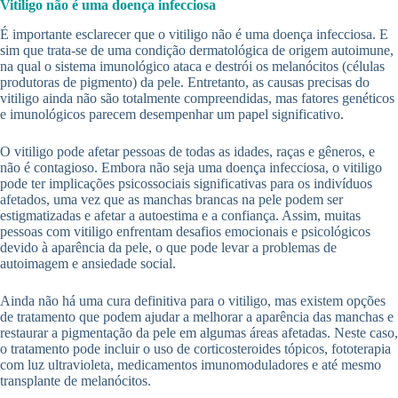
Vitiligo não é uma doença infecciosa
É importante esclarecer que o vitiligo não é uma doença infecciosa. E
sim que trata-se de uma condição dermatológica de origem autoimune,
na qual o sistema imunológico ataca e destrói os melanócitos (células
produtoras de pigmento) da pele. Entretanto, as causas precisas do
vitiligo ainda não são totalmente compreendidas, mas fatores genéticos
e imunológicos parecem desempenhar um papel significativo.
O vitiligo pode afetar pessoas de todas as idades, raças e gêneros, e
não é contagioso. Embora não seja uma doença infecciosa, o vitiligo
pode ter implicações psicossociais significativas para os indivíduos
afetados, uma vez que as manchas brancas na pele podem ser
estigmatizadas e afetar a autoestima e a confiança. Assim, muitas
pessoas com vitiligo enfrentam desafios emocionais e psicológicos
devido à aparência da pele, o que pode levar a problemas de
autoimagem e ansiedade social.
Ainda não há uma cura definitiva para o vitiligo, mas existem opções
de tratamento que podem ajudar a melhorar a aparência das manchas e
restaurar a pigmentação da pele em algumas áreas afetadas. Neste caso,
o tratamento pode incluir o uso de corticosteroides tópicos, fototerapia
com luz ultravioleta, medicamentos imunomoduladores e até mesmo
transplante de melanócitos.