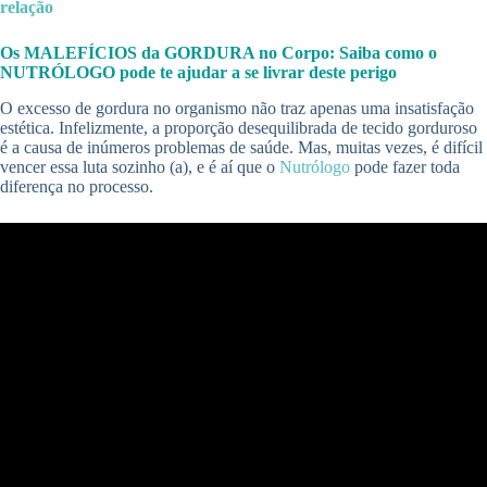
relação
Os MALEFÍCIOS da GORDURA no Corpo: Saiba como o
NUTRÓLOGO pode te ajudar a se livrar deste perigo
O excesso de gordura no organismo não traz apenas uma insatisfação
estética. Infelizmente, a proporção desequilibrada de tecido gorduroso
é a causa de inúmeros problemas de saúde. Mas, muitas vezes, é difícil
vencer essa luta sozinho (a), e é aí que o
Nutrólogo
pode fazer toda
diferença no processo.