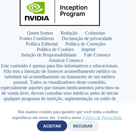
Quem Somos
Redação
Colunistas
Fontes Confiáveis
Declaração de privacidade
Política Editorial
Política de Correções
Política de Cookies
Imprint
Isenção de Responsabilidade
Fale Conosco
Anuncie Conosco
Este conteúdo é apenas para fins informativos e educacionais.
Não tem a intenção de fornecer aconselhamento médico ou
substituir tal aconselhamento ou tratamento de um médico
pessoal. Todos os visualizadores deste conteúdo,
especialmente aqueles que tomam medicamentos prescritos ou
de venda livre, devem consultar seus médicos antes de iniciar
qualquer programa de nutrição, suplementação ou estilo de
vida.
Copyright © 2026 - SaúdeLAB.com pertence ao grupo
Nós usamos cookies para garantir que você tenha a melhor
VKCF Soluções Digitais Ltda - CNPJ n° 43.726.917/0001-80
experiência em nosso site. Confira nossa
Política de Privacidade
.
- Contato +55 (65) 99813- 4203 - Responsável Técnica:
ACEITAR
RECUSAR
Farmacêutica Elizandra Civalsci Costa - CRF MT n° 3490