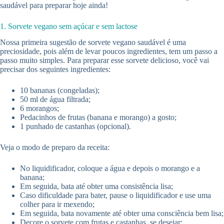
saudável para preparar hoje ainda!
1. Sorvete vegano sem açúcar e sem lactose
Nossa primeira sugestão de sorvete vegano saudável é uma
preciosidade, pois além de levar poucos ingredientes, tem um passo a
passo muito simples. Para preparar esse sorvete delicioso, você vai
precisar dos seguintes ingredientes:
10 bananas (congeladas);
50 ml de água filtrada;
6 morangos;
Pedacinhos de frutas (banana e morango) a gosto;
1 punhado de castanhas (opcional).
Veja o modo de preparo da receita:
No liquidificador, coloque a água e depois o morango e a
banana;
Em seguida, bata até obter uma consistência lisa;
Caso dificuldade para bater, pause o liquidificador e use uma
colher para ir mexendo;
Em seguida, bata novamente até obter uma consciência bem lisa;
Decore o sorvete com frutas e castanhas, se desejar;