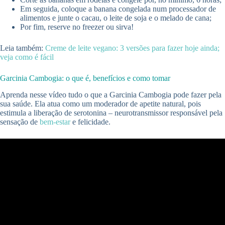
Em seguida, coloque a banana congelada num processador de
alimentos e junte o cacau, o leite de soja e o melado de cana;
Por fim, reserve no freezer ou sirva!
Leia também:
Creme de leite vegano: 3 versões para fazer hoje ainda;
veja como é fácil
Garcinia Cambogia: o que é, benefícios e como tomar
Aprenda nesse vídeo tudo o que a Garcinia Cambogia pode fazer pela
sua saúde. Ela atua como um moderador de apetite natural, pois
estimula a liberação de serotonina – neurotransmissor responsável pela
sensação de
bem-estar
e felicidade.