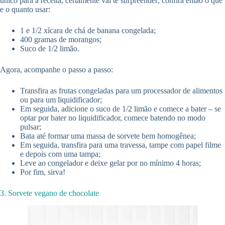
único para a receita, certamente vai te surpreender; confira então o que
e o quanto usar:
1 e 1/2 xícara de chá de banana congelada;
400 gramas de morangos;
Suco de 1/2 limão.
Agora, acompanhe o passo a passo:
Transfira as frutas congeladas para um processador de alimentos
ou para um liquidificador;
Em seguida, adicione o suco de 1/2 limão e comece a bater – se
optar por bater no liquidificador, comece batendo no modo
pulsar;
Bata até formar uma massa de sorvete bem homogênea;
Em seguida, transfira para uma travessa, tampe com papel filme
e depois com uma tampa;
Leve ao congelador e deixe gelar por no mínimo 4 horas;
Por fim, sirva!
3. Sorvete vegano de chocolate