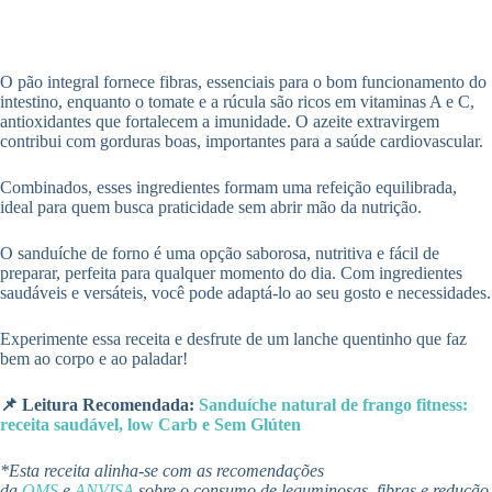
O pão integral fornece fibras, essenciais para o bom funcionamento do
intestino, enquanto o tomate e a rúcula são ricos em vitaminas A e C,
antioxidantes que fortalecem a imunidade. O azeite extravirgem
contribui com gorduras boas, importantes para a saúde cardiovascular.
Combinados, esses ingredientes formam uma refeição equilibrada,
ideal para quem busca praticidade sem abrir mão da nutrição.
O sanduíche de forno é uma opção saborosa, nutritiva e fácil de
preparar, perfeita para qualquer momento do dia. Com ingredientes
saudáveis e versáteis, você pode adaptá-lo ao seu gosto e necessidades.
Experimente essa receita e desfrute de um lanche quentinho que faz
bem ao corpo e ao paladar!
📌 Leitura Recomendada:
Sanduíche natural de frango fitness:
receita saudável, low Carb e Sem Glúten
*Esta receita alinha-se com as recomendações
da
OMS
e
ANVISA
sobre o consumo de leguminosas, fibras e redução