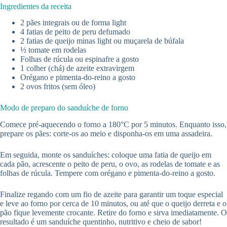
Ingredientes da receita
2 pães integrais ou de forma light
4 fatias de peito de peru defumado
2 fatias de queijo minas light ou muçarela de búfala
½ tomate em rodelas
Folhas de rúcula ou espinafre a gosto
1 colher (chá) de azeite extravirgem
Orégano e pimenta-do-reino a gosto
2 ovos fritos (sem óleo)
Modo de preparo do sanduíche de forno
Comece pré-aquecendo o forno a 180°C por 5 minutos. Enquanto isso,
prepare os pães: corte-os ao meio e disponha-os em uma assadeira.
Em seguida, monte os sanduíches: coloque uma fatia de queijo em
cada pão, acrescente o peito de peru, o ovo, as rodelas de tomate e as
folhas de rúcula. Tempere com orégano e pimenta-do-reino a gosto.
Finalize regando com um fio de azeite para garantir um toque especial
e leve ao forno por cerca de 10 minutos, ou até que o queijo derreta e o
pão fique levemente crocante. Retire do forno e sirva imediatamente. O
resultado é um sanduíche quentinho, nutritivo e cheio de sabor!