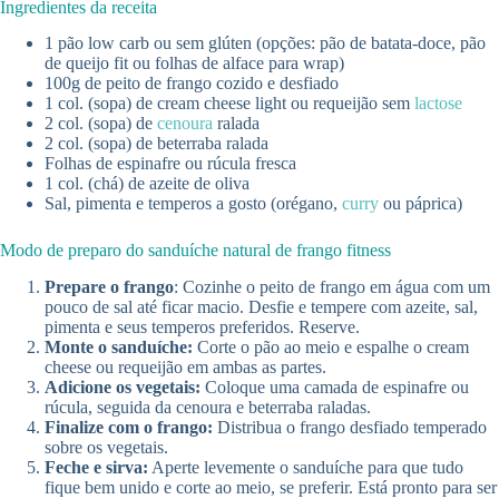
Ingredientes da receita
1 pão low carb ou sem glúten (opções: pão de batata-doce, pão
de queijo fit ou folhas de alface para wrap)
100g de peito de frango cozido e desfiado
1 col. (sopa) de cream cheese light ou requeijão sem
lactose
2 col. (sopa) de
cenoura
ralada
2 col. (sopa) de beterraba ralada
Folhas de espinafre ou rúcula fresca
1 col. (chá) de azeite de oliva
Sal, pimenta e temperos a gosto (orégano,
curry
ou páprica)
Modo de preparo do sanduíche natural de frango fitness
Prepare o frango
: Cozinhe o peito de frango em água com um
pouco de sal até ficar macio. Desfie e tempere com azeite, sal,
pimenta e seus temperos preferidos. Reserve.
Monte o sanduíche:
Corte o pão ao meio e espalhe o cream
cheese ou requeijão em ambas as partes.
Adicione os vegetais:
Coloque uma camada de espinafre ou
rúcula, seguida da cenoura e beterraba raladas.
Finalize com o frango:
Distribua o frango desfiado temperado
sobre os vegetais.
Feche e sirva:
Aperte levemente o sanduíche para que tudo
fique bem unido e corte ao meio, se preferir. Está pronto para ser