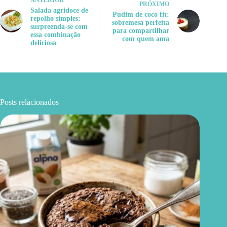
ANTERIOR
PRÓXIMO
Salada agridoce de
Pudim de coco fit:
repolho simples:
sobremesa perfeita
surpreenda-se com
para compartilhar
essa combinação
com quem ama
deliciosa
Posts relacionados