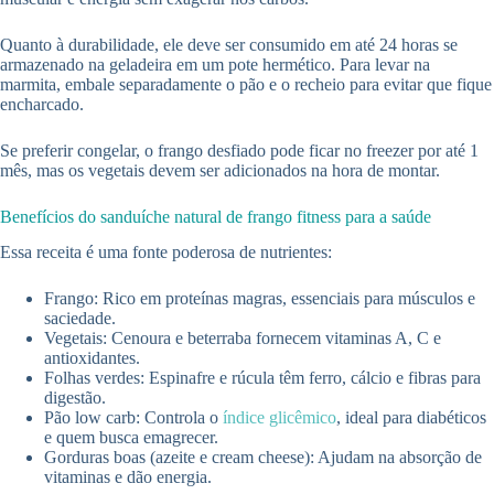
Quanto à durabilidade, ele deve ser consumido em até 24 horas se
armazenado na geladeira em um pote hermético. Para levar na
marmita, embale separadamente o pão e o recheio para evitar que fique
encharcado.
Se preferir congelar, o frango desfiado pode ficar no freezer por até 1
mês, mas os vegetais devem ser adicionados na hora de montar.
Benefícios do sanduíche natural de frango fitness para a saúde
Essa receita é uma fonte poderosa de nutrientes:
Frango: Rico em proteínas magras, essenciais para músculos e
saciedade.
Vegetais: Cenoura e beterraba fornecem vitaminas A, C e
antioxidantes.
Folhas verdes: Espinafre e rúcula têm ferro, cálcio e fibras para
digestão.
Pão low carb: Controla o
índice glicêmico
, ideal para diabéticos
e quem busca emagrecer.
Gorduras boas (azeite e cream cheese): Ajudam na absorção de
vitaminas e dão energia.