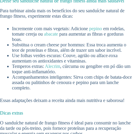
Deixe seu sanduíche natural de frango fitness ainda mais saudável
Para turbinar ainda mais os benefícios do seu sanduíche natural de
frango fitness, experimente estas dicas:
Incremente com mais vegetais: Adicione
pepino
em rodelas,
tomate cereja ou
abacate
para aumentar as fibras e gorduras
boas.
Substitua o cream cheese por hommus: Essa troca aumenta o
teor de proteínas e fibras, além de trazer um sabor incrível.
Use folhas verdes escuras: Couve, agrião ou alface-roxa
aumentam os antioxidantes e vitaminas.
Temperos extras:
Alecrim
, cúrcuma ou gengibre em pó dão um
toque anti-inflamatório.
Acompanhamentos inteligentes: Sirva com chips de batata-doce
assada ou palitinhos de cenoura e pepino para um lanche
completo.
Essas adaptações deixam a receita ainda mais nutritiva e saborosa!
Dicas extras
O sanduíche natural de frango fitness é ideal para consumir no lanche
da tarde ou pós-treino, pois fornece proteínas para a recuperação
muscular e energia sem exagerar nos carbos.