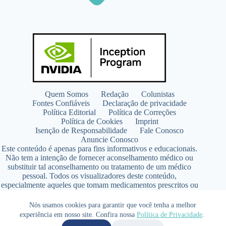
Quem Somos
Redação
Colunistas
Fontes Confiáveis
Declaração de privacidade
Política Editorial
Política de Correções
Política de Cookies
Imprint
Isenção de Responsabilidade
Fale Conosco
Anuncie Conosco
Este conteúdo é apenas para fins informativos e educacionais.
Não tem a intenção de fornecer aconselhamento médico ou
substituir tal aconselhamento ou tratamento de um médico
pessoal. Todos os visualizadores deste conteúdo,
especialmente aqueles que tomam medicamentos prescritos ou
de venda livre, devem consultar seus médicos antes de iniciar
qualquer programa de nutrição, suplementação ou estilo de
Nós usamos cookies para garantir que você tenha a melhor
vida.
experiência em nosso site. Confira nossa
Política de Privacidade
.
Copyright © 2026 - SaúdeLAB.com pertence ao grupo