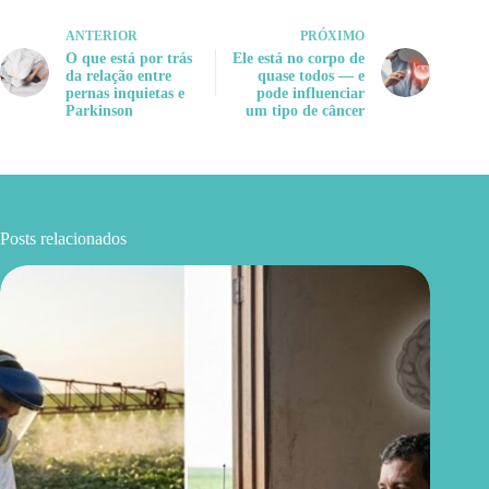
ANTERIOR
PRÓXIMO
O que está por trás
Ele está no corpo de
da relação entre
quase todos — e
pernas inquietas e
pode influenciar
Parkinson
um tipo de câncer
Posts relacionados