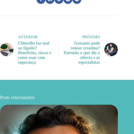
ANTERIOR
PRÓXIMO
Chlorella faz mal
Gestante pode
ao fígado?
tomar creatina?
Benefícios, riscos e
Entenda o que diz a
como usar com
ciência e os
segurança
especialistas
Posts relacionados