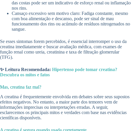
das costas pode ser um indicativo de esforço renal ou inflamação
nos rins.
Cansaço excessivo sem motivo claro: Fadiga constante, mesmo
com boa alimentação e descanso, pode ser sinal de mau
funcionamento dos rins ou acúmulo de resíduos nitrogenados no
sangue.
Se esses sintomas forem percebidos, é essencial interromper o uso da
creatina imediatamente e buscar avaliação médica, com exames de
função renal como ureia, creatinina e taxa de filtração glomerular
(TFG).
✨ Leitura Recomendada:
Hipertenso pode tomar creatina?
Descubra os mitos e fatos
Mas, creatina faz mal?
A creatina é frequentemente envolvida em debates sobre seus supostos
efeitos negativos. No entanto, a maior parte dos temores vem de
informações imprecisas ou interpretações erradas. A seguir,
esclarecemos os principais mitos e verdades com base nas evidências
científicas disponíveis.
A creatina é segura quando usada corretamente