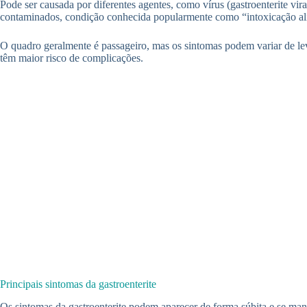
Pode ser causada por diferentes agentes, como vírus (gastroenterite vir
contaminados, condição conhecida popularmente como “intoxicação al
O quadro geralmente é passageiro, mas os sintomas podem variar de le
têm maior risco de complicações.
Principais sintomas da gastroenterite
Os sintomas da gastroenterite podem aparecer de forma súbita e se man