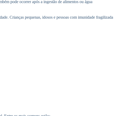
. Também pode ocorrer após a ingestão de alimentos ou água
idade. Crianças pequenas, idosos e pessoas com imunidade fragilizada
al. Entre os mais comuns estão: