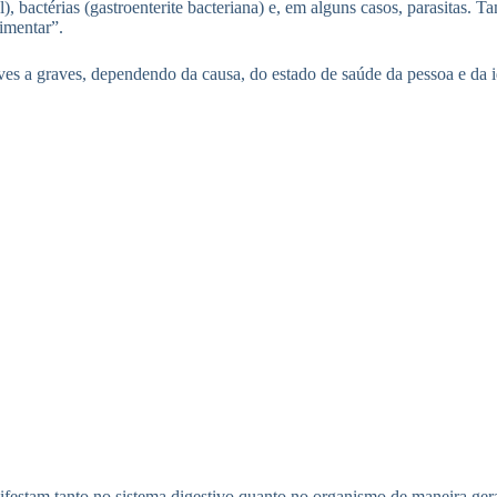
al), bactérias (gastroenterite bacteriana) e, em alguns casos, parasitas
imentar”.
ves a graves, dependendo da causa, do estado de saúde da pessoa e da 
ifestam tanto no sistema digestivo quanto no organismo de maneira ger