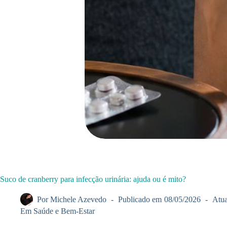
Suco de cranberry para infecção urinária: ajuda ou é mito?
Por
Michele Azevedo
Publicado em
08/05/2026
Atua
Em
Saúde e Bem-Estar