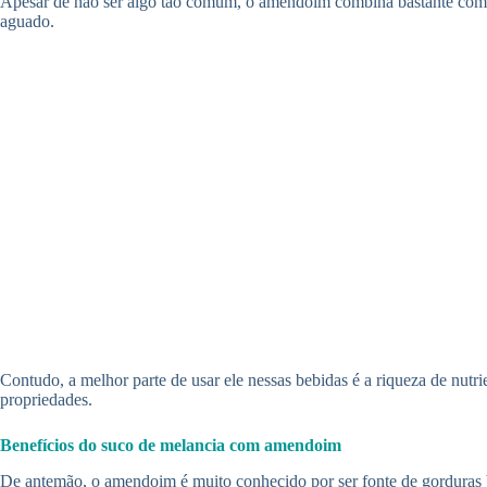
Apesar de não ser algo tão comum, o amendoim combina bastante com su
aguado.
Contudo, a melhor parte de usar ele nessas bebidas é a riqueza de nut
propriedades.
Benefícios do suco de melancia com amendoim
De antemão, o amendoim é muito conhecido por ser fonte de gorduras b