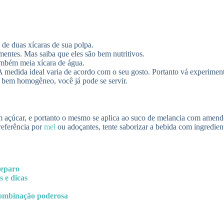
de duas xícaras de sua polpa.
mentes. Mas saiba que eles são bem nutritivos.
também meia xícara de água.
medida ideal varia de acordo com o seu gosto. Portanto vá experimenta
r bem homogêneo, você já pode se servir.
 açúcar, e portanto o mesmo se aplica ao suco de melancia com amendo
preferência por
mel
ou adoçantes, tente saborizar a bebida com ingredien
reparo
 e dicas
combinação poderosa