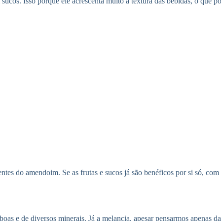
cos. Isso porque ele acrescenta muito a textura das bebidas, o que po
rientes do amendoim. Se as frutas e sucos já são benéficos por si só, 
oas e de diversos minerais. Já a melancia, apesar pensarmos apenas d