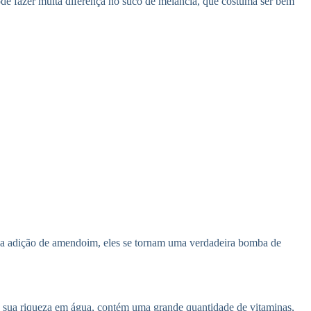
de fazer muita diferença no suco de melancia, que costuma ser bem
com a adição de amendoim, eles se tornam uma verdadeira bomba de
a sua riqueza em água, contém uma grande quantidade de vitaminas,