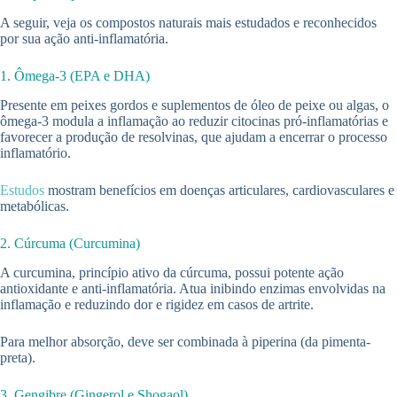
A seguir, veja os compostos naturais mais estudados e reconhecidos
por sua ação anti-inflamatória.
1. Ômega-3 (EPA e DHA)
Presente em peixes gordos e suplementos de óleo de peixe ou algas, o
ômega-3 modula a inflamação ao reduzir citocinas pró-inflamatórias e
favorecer a produção de resolvinas, que ajudam a encerrar o processo
inflamatório.
Estudos
mostram benefícios em doenças articulares, cardiovasculares e
metabólicas.
2. Cúrcuma (Curcumina)
A curcumina, princípio ativo da cúrcuma, possui potente ação
antioxidante e anti-inflamatória. Atua inibindo enzimas envolvidas na
inflamação e reduzindo dor e rigidez em casos de artrite.
Para melhor absorção, deve ser combinada à piperina (da pimenta-
preta).
3. Gengibre (Gingerol e Shogaol)