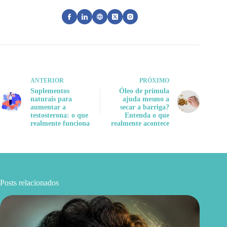
ANTERIOR
PRÓXIMO
Suplementos
Óleo de prímula
naturais para
ajuda mesmo a
aumentar a
secar a barriga?
testosterona: o que
Entenda o que
realmente funciona
realmente acontece
Posts relacionados