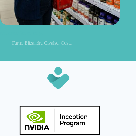
Magnésio: por que esse mineral virou assunto e o que ele
realmente faz no corpo
Farm. Elizandra Civalsci Costa