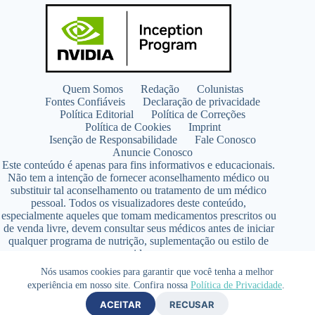
Quem Somos
Redação
Colunistas
Fontes Confiáveis
Declaração de privacidade
Política Editorial
Política de Correções
Política de Cookies
Imprint
Isenção de Responsabilidade
Fale Conosco
Anuncie Conosco
Este conteúdo é apenas para fins informativos e educacionais.
Não tem a intenção de fornecer aconselhamento médico ou
substituir tal aconselhamento ou tratamento de um médico
pessoal. Todos os visualizadores deste conteúdo,
especialmente aqueles que tomam medicamentos prescritos ou
de venda livre, devem consultar seus médicos antes de iniciar
qualquer programa de nutrição, suplementação ou estilo de
vida.
Copyright © 2026 - SaúdeLAB.com pertence ao grupo
Nós usamos cookies para garantir que você tenha a melhor
VKCF Soluções Digitais Ltda - CNPJ n° 43.726.917/0001-80
experiência em nosso site. Confira nossa
Política de Privacidade
.
- Contato +55 (65) 99813- 4203 - Responsável Técnica:
ACEITAR
RECUSAR
Farmacêutica Elizandra Civalsci Costa - CRF MT n° 3490