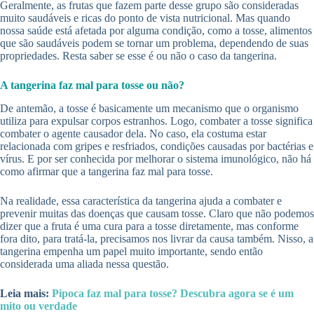
Geralmente, as frutas que fazem parte desse grupo são consideradas
muito saudáveis e ricas do ponto de vista nutricional. Mas quando
nossa saúde está afetada por alguma condição, como a tosse, alimentos
que são saudáveis podem se tornar um problema, dependendo de suas
propriedades. Resta saber se esse é ou não o caso da tangerina.
A tangerina faz mal para tosse ou não?
De antemão, a tosse é basicamente um mecanismo que o organismo
utiliza para expulsar corpos estranhos. Logo, combater a tosse significa
combater o agente causador dela. No caso, ela costuma estar
relacionada com gripes e resfriados, condições causadas por bactérias e
vírus. E por ser conhecida por melhorar o sistema imunológico, não há
como afirmar que a tangerina faz mal para tosse.
Na realidade, essa característica da tangerina ajuda a combater e
prevenir muitas das doenças que causam tosse. Claro que não podemos
dizer que a fruta é uma cura para a tosse diretamente, mas conforme
fora dito, para tratá-la, precisamos nos livrar da causa também. Nisso, a
tangerina empenha um papel muito importante, sendo então
considerada uma aliada nessa questão.
Leia mais:
Pipoca faz mal para tosse? Descubra agora se é um
mito ou verdade