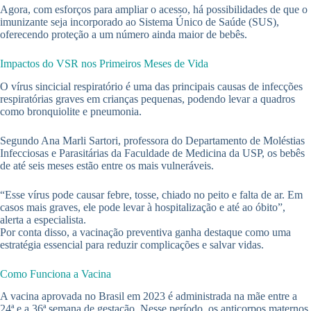
Agora, com esforços para ampliar o acesso, há possibilidades de que o
imunizante seja incorporado ao Sistema Único de Saúde (SUS),
oferecendo proteção a um número ainda maior de bebês.
Impactos do VSR nos Primeiros Meses de Vida
O vírus sincicial respiratório é uma das principais causas de infecções
respiratórias graves em crianças pequenas, podendo levar a quadros
como bronquiolite e pneumonia.
Segundo Ana Marli Sartori, professora do Departamento de Moléstias
Infecciosas e Parasitárias da Faculdade de Medicina da USP, os bebês
de até seis meses estão entre os mais vulneráveis.
“Esse vírus pode causar febre, tosse, chiado no peito e falta de ar. Em
casos mais graves, ele pode levar à hospitalização e até ao óbito”,
alerta a especialista.
Por conta disso, a vacinação preventiva ganha destaque como uma
estratégia essencial para reduzir complicações e salvar vidas.
Como Funciona a Vacina
A vacina aprovada no Brasil em 2023 é administrada na mãe entre a
24ª e a 36ª semana de gestação. Nesse período, os anticorpos maternos