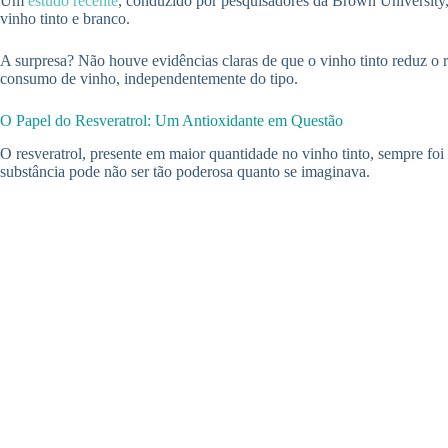
Um
estudo recente
, conduzido por pesquisadores da Brown University,
vinho tinto e branco.
A surpresa? Não houve evidências claras de que o vinho tinto reduz o
consumo de vinho, independentemente do tipo.
O Papel do Resveratrol: Um Antioxidante em Questão
O resveratrol, presente em maior quantidade no vinho tinto, sempre fo
substância pode não ser tão poderosa quanto se imaginava.