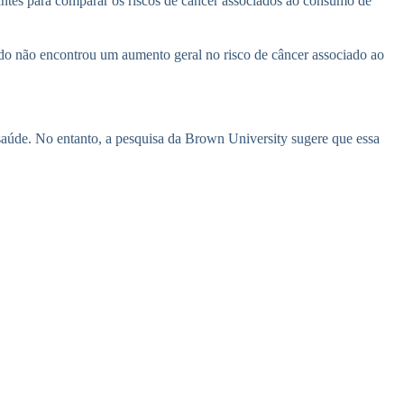
antes para comparar os riscos de câncer associados ao consumo de
udo não encontrou um aumento geral no risco de câncer associado ao
 saúde. No entanto, a pesquisa da Brown University sugere que essa