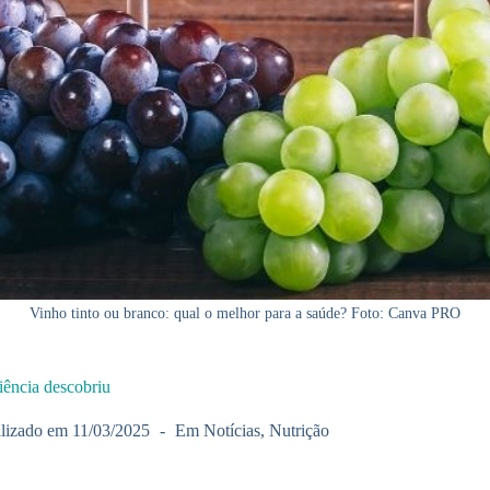
Vinho tinto ou branco: qual o melhor para a saúde? Foto: Canva PRO
iência descobriu
lizado em
11/03/2025
Em
Notícias
,
Nutrição