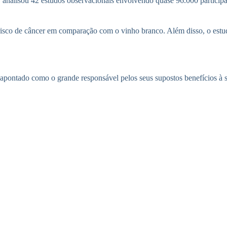
 analisou 42 estudos observacionais envolvendo quase 96.000 particip
 risco de câncer em comparação com o vinho branco. Além disso, o est
i apontado como o grande responsável pelos seus supostos benefícios à