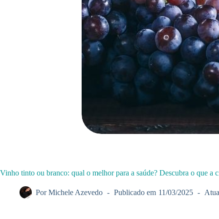
Vinho tinto ou branco: qual o melhor para a saúde? Descubra o que a c
Por
Michele Azevedo
Publicado em
11/03/2025
Atua