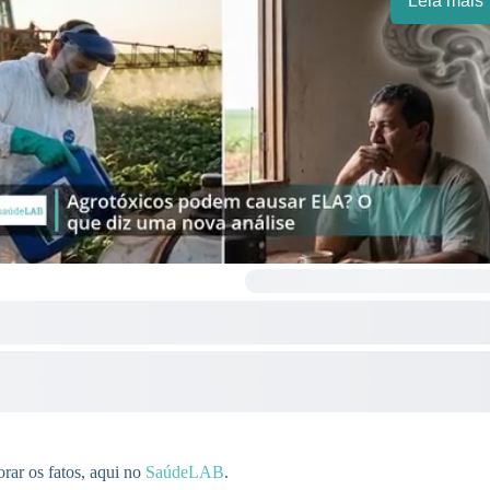
Leia mais
rar os fatos, aqui no
SaúdeLAB
.