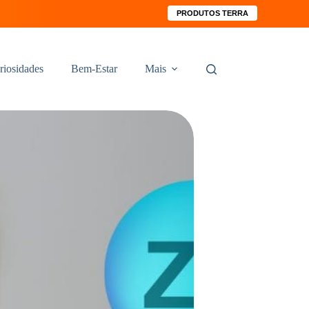
PRODUTOS TERRA
riosidades
Bem-Estar
Mais