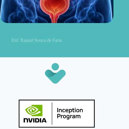
Sintomas de pielonefrite: sinais que podem indicar infecção
renal
Enf. Raquel Souza de Faria