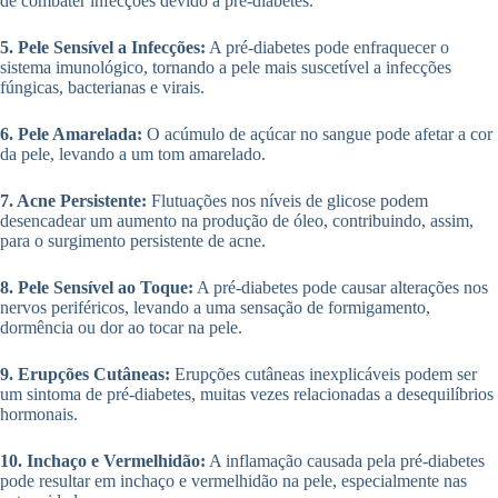
de combater infecções devido à pré-diabetes.
5. Pele Sensível a Infecções:
A pré-diabetes pode enfraquecer o
sistema imunológico, tornando a pele mais suscetível a infecções
fúngicas, bacterianas e virais.
6. Pele Amarelada:
O acúmulo de açúcar no sangue pode afetar a cor
da pele, levando a um tom amarelado.
7. Acne Persistente:
Flutuações nos níveis de glicose podem
desencadear um aumento na produção de óleo, contribuindo, assim,
para o surgimento persistente de acne.
8. Pele Sensível ao Toque:
A pré-diabetes pode causar alterações nos
nervos periféricos, levando a uma sensação de formigamento,
dormência ou dor ao tocar na pele.
9. Erupções Cutâneas:
Erupções cutâneas inexplicáveis podem ser
um sintoma de pré-diabetes, muitas vezes relacionadas a desequilíbrios
hormonais.
10. Inchaço e Vermelhidão:
A inflamação causada pela pré-diabetes
pode resultar em inchaço e vermelhidão na pele, especialmente nas