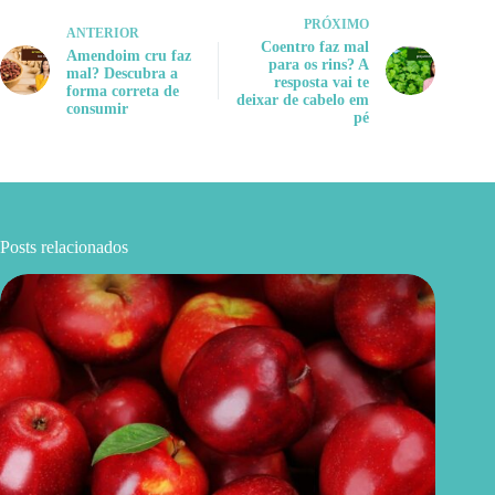
PRÓXIMO
ANTERIOR
Coentro faz mal
Amendoim cru faz
para os rins? A
mal? Descubra a
resposta vai te
forma correta de
deixar de cabelo em
consumir
pé
Posts relacionados