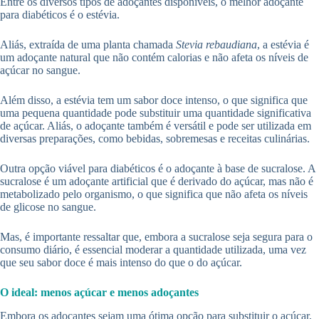
Entre os diversos tipos de adoçantes disponíveis, o melhor adoçante
para diabéticos é o estévia.
Aliás, extraída de uma planta chamada
Stevia rebaudiana
, a estévia é
um adoçante natural que não contém calorias e não afeta os níveis de
açúcar no sangue.
Além disso, a estévia tem um sabor doce intenso, o que significa que
uma pequena quantidade pode substituir uma quantidade significativa
de açúcar. Aliás, o adoçante também é versátil e pode ser utilizada em
diversas preparações, como bebidas, sobremesas e receitas culinárias.
Outra opção viável para diabéticos é o adoçante à base de sucralose. A
sucralose é um adoçante artificial que é derivado do açúcar, mas não é
metabolizado pelo organismo, o que significa que não afeta os níveis
de glicose no sangue.
Mas, é importante ressaltar que, embora a sucralose seja segura para o
consumo diário, é essencial moderar a quantidade utilizada, uma vez
que seu sabor doce é mais intenso do que o do açúcar.
O ideal: menos açúcar e menos adoçantes
Embora os adoçantes sejam uma ótima opção para substituir o açúcar,