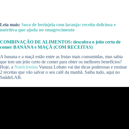
Leia mais:
Suco de berinjela com laranja: receita deliciosa e
nutritiva que ajuda no emagrecimento
COMBINAÇÃO DE ALIMENTOS: descubra o jeito certo de
comer BANANA e MAÇÃ (COM RECEITAS)
A banana e a maçã estão entre as frutas mais consumidas, mas sabia
que tem um jeito certo de comer para obter os melhores benefícios?
Hoje, a
Nutricionista
Vanuza Lobato vai dar dicas poderosas e ensinar
2 receitas que vão salvar o seu café da manhã. Saiba tudo, aqui no
SaúdeLAB.