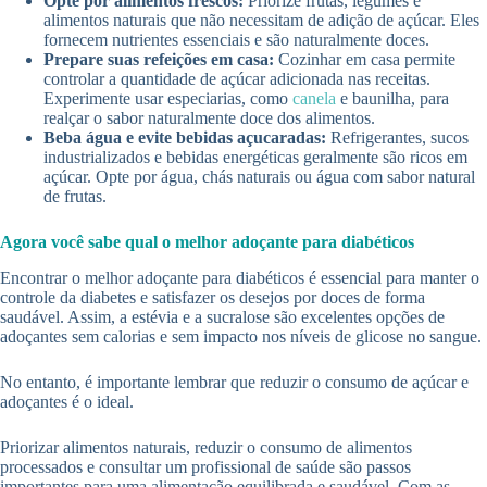
Opte por alimentos frescos:
Priorize frutas, legumes e
alimentos naturais que não necessitam de adição de açúcar. Eles
fornecem nutrientes essenciais e são naturalmente doces.
Prepare suas refeições em casa:
Cozinhar em casa permite
controlar a quantidade de açúcar adicionada nas receitas.
Experimente usar especiarias, como
canela
e baunilha, para
realçar o sabor naturalmente doce dos alimentos.
Beba água e evite bebidas açucaradas:
Refrigerantes, sucos
industrializados e bebidas energéticas geralmente são ricos em
açúcar. Opte por água, chás naturais ou água com sabor natural
de frutas.
Agora você sabe qual o melhor adoçante para diabéticos
Encontrar o melhor adoçante para diabéticos é essencial para manter o
controle da diabetes e satisfazer os desejos por doces de forma
saudável. Assim, a estévia e a sucralose são excelentes opções de
adoçantes sem calorias e sem impacto nos níveis de glicose no sangue.
No entanto, é importante lembrar que reduzir o consumo de açúcar e
adoçantes é o ideal.
Priorizar alimentos naturais, reduzir o consumo de alimentos
processados e consultar um profissional de saúde são passos
importantes para uma alimentação equilibrada e saudável. Com as