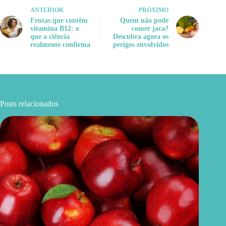
ANTERIOR
PRÓXIMO
Frutas que contêm
Quem não pode
vitamina B12: o
comer jaca?
que a ciência
Descubra agora os
realmente confirma
perigos envolvidos
Posts relacionados