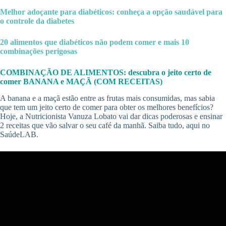
Melhor adoçante para diabéticos: conheça a opção saudável para
o controle da diabetes
20 alimentos que diabéticos não podem comer e mais 10
combinações perigosas
COMBINAÇÃO DE ALIMENTOS: descubra o jeito certo de
comer BANANA e MAÇÃ (COM RECEITAS)
A banana e a maçã estão entre as frutas mais consumidas, mas sabia
que tem um jeito certo de comer para obter os melhores benefícios?
Hoje, a Nutricionista Vanuza Lobato vai dar dicas poderosas e ensinar
2 receitas que vão salvar o seu café da manhã. Saiba tudo, aqui no
SaúdeLAB.