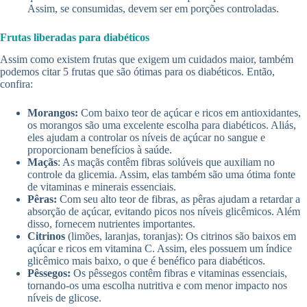
Assim, se consumidas, devem ser em porções controladas.
Frutas liberadas para diabéticos
Assim como existem frutas que exigem um cuidados maior, também
podemos citar 5 frutas que são ótimas para os diabéticos. Então,
confira:
Morangos:
Com baixo teor de açúcar e ricos em antioxidantes,
os morangos são uma excelente escolha para diabéticos. Aliás,
eles ajudam a controlar os níveis de açúcar no sangue e
proporcionam benefícios à saúde.
Maçãs
: As maçãs contêm fibras solúveis que auxiliam no
controle da glicemia. Assim, elas também são uma ótima fonte
de vitaminas e minerais essenciais.
Pêras:
Com seu alto teor de fibras, as pêras ajudam a retardar a
absorção de açúcar, evitando picos nos níveis glicêmicos. Além
disso, fornecem nutrientes importantes.
Citrinos
(limões, laranjas, toranjas): Os citrinos são baixos em
açúcar e ricos em vitamina C. Assim, eles possuem um índice
glicêmico mais baixo, o que é benéfico para diabéticos.
Pêssegos:
Os pêssegos contêm fibras e vitaminas essenciais,
tornando-os uma escolha nutritiva e com menor impacto nos
níveis de glicose.