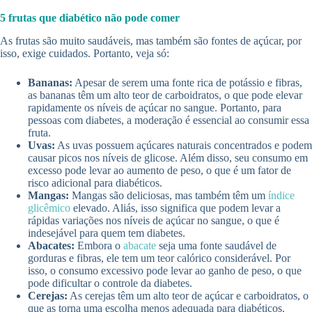
5 frutas que diabético não pode comer
As frutas são muito saudáveis, mas também são fontes de açúcar, por
isso, exige cuidados. Portanto, veja só:
Bananas:
Apesar de serem uma fonte rica de potássio e fibras,
as bananas têm um alto teor de carboidratos, o que pode elevar
rapidamente os níveis de açúcar no sangue. Portanto, para
pessoas com diabetes, a moderação é essencial ao consumir essa
fruta.
Uvas:
As uvas possuem açúcares naturais concentrados e podem
causar picos nos níveis de glicose. Além disso, seu consumo em
excesso pode levar ao aumento de peso, o que é um fator de
risco adicional para diabéticos.
Mangas:
Mangas são deliciosas, mas também têm um
índice
glicêmico
elevado. Aliás, isso significa que podem levar a
rápidas variações nos níveis de açúcar no sangue, o que é
indesejável para quem tem diabetes.
Abacates:
Embora o
abacate
seja uma fonte saudável de
gorduras e fibras, ele tem um teor calórico considerável. Por
isso, o consumo excessivo pode levar ao ganho de peso, o que
pode dificultar o controle da diabetes.
Cerejas:
As cerejas têm um alto teor de açúcar e carboidratos, o
que as torna uma escolha menos adequada para diabéticos.