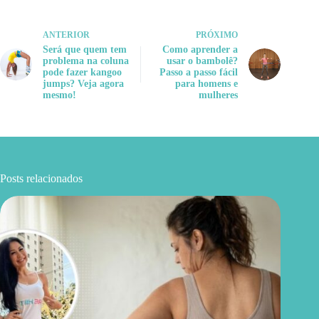
ANTERIOR
PRÓXIMO
Será que quem tem
Como aprender a
problema na coluna
usar o bambolê?
pode fazer kangoo
Passo a passo fácil
jumps? Veja agora
para homens e
mesmo!
mulheres
Posts relacionados