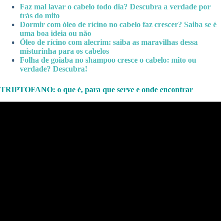
Faz mal lavar o cabelo todo dia? Descubra a verdade por
trás do mito
Dormir com óleo de rícino no cabelo faz crescer? Saiba se é
uma boa ideia ou não
Óleo de rícino com alecrim: saiba as maravilhas dessa
misturinha para os cabelos
Folha de goiaba no shampoo cresce o cabelo: mito ou
verdade? Descubra!
TRIPTOFANO: o que é, para que serve e onde encontrar