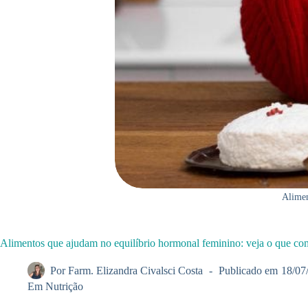
Alimen
Alimentos que ajudam no equilíbrio hormonal feminino: veja o que co
Por
Farm. Elizandra Civalsci Costa
Publicado em
18/07
Em
Nutrição