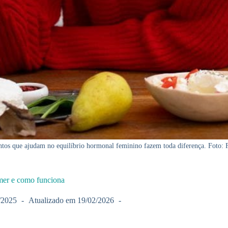
tos que ajudam no equilíbrio hormonal feminino fazem toda diferença. Foto: 
mer e como funciona
/2025
Atualizado em
19/02/2026