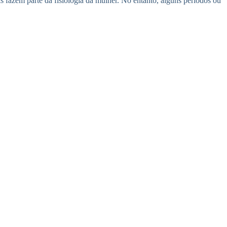
 fazem parte da fisiologia da mulher. No entanto, alguns períodos ou