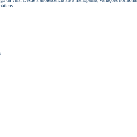
ngo da vida. Desde a adolescência até a menopausa, variações hormonais
máticos.
o