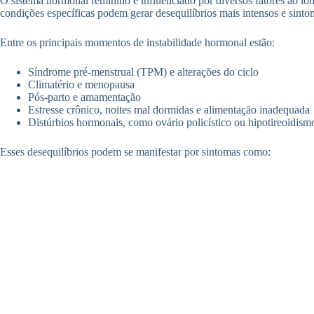
O sistema hormonal feminino é influenciado por diversos fatores ao lo
condições específicas podem gerar desequilíbrios mais intensos e sinto
Entre os principais momentos de instabilidade hormonal estão:
Síndrome pré-menstrual (TPM) e alterações do ciclo
Climatério e menopausa
Pós-parto e amamentação
Estresse crônico, noites mal dormidas e alimentação inadequada
Distúrbios hormonais, como ovário policístico ou hipotireoidism
Esses desequilíbrios podem se manifestar por sintomas como: