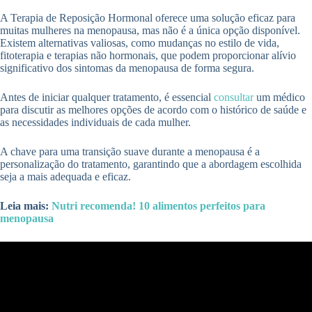
A Terapia de Reposição Hormonal oferece uma solução eficaz para
muitas mulheres na menopausa, mas não é a única opção disponível.
Existem alternativas valiosas, como mudanças no estilo de vida,
fitoterapia e terapias não hormonais, que podem proporcionar alívio
significativo dos sintomas da menopausa de forma segura.
Antes de iniciar qualquer tratamento, é essencial
consultar
um médico
para discutir as melhores opções de acordo com o histórico de saúde e
as necessidades individuais de cada mulher.
A chave para uma transição suave durante a menopausa é a
personalização do tratamento, garantindo que a abordagem escolhida
seja a mais adequada e eficaz.
Leia mais:
Nutri recomenda! 10 alimentos perfeitos para
menopausa