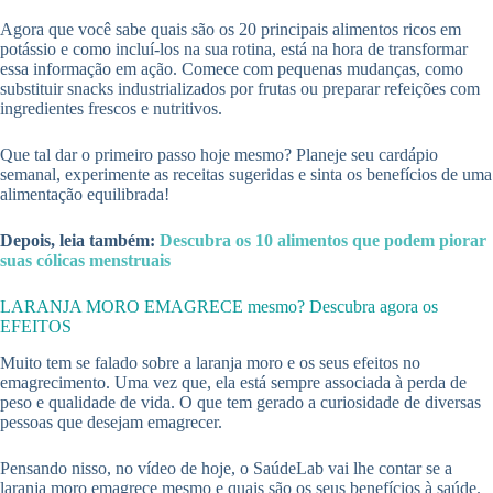
Agora que você sabe quais são os 20 principais alimentos ricos em
potássio e como incluí-los na sua rotina, está na hora de transformar
essa informação em ação. Comece com pequenas mudanças, como
substituir snacks industrializados por frutas ou preparar refeições com
ingredientes frescos e nutritivos.
Que tal dar o primeiro passo hoje mesmo? Planeje seu cardápio
semanal, experimente as receitas sugeridas e sinta os benefícios de uma
alimentação equilibrada!
Depois, leia também:
Descubra os 10 alimentos que podem piorar
suas cólicas menstruais
LARANJA MORO EMAGRECE mesmo? Descubra agora os
EFEITOS
Muito tem se falado sobre a laranja moro e os seus efeitos no
emagrecimento. Uma vez que, ela está sempre associada à perda de
peso e qualidade de vida. O que tem gerado a curiosidade de diversas
pessoas que desejam emagrecer.
Pensando nisso, no vídeo de hoje, o SaúdeLab vai lhe contar se a
laranja moro emagrece mesmo e quais são os seus benefícios à saúde.