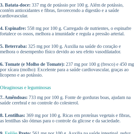
3. Batata-doce:
337 mg de potássio por 100 g. Além de potássio,
contém antioxidantes e fibras, favorecendo a digestão e a saúde
cardiovascular.
4. Espinafre:
558 mg por 100 g. Carregado de nutrientes, o espinafre
fortalece os ossos, melhora a imunidade e regula a pressão arterial.
5. Beterraba:
325 mg por 100 g. Auxilia na saúde do coração e
melhora o desempenho físico devido ao seu efeito vasodilatador.
6. Tomate (e Molho de Tomate):
237 mg por 100 g (fresco) e 450 mg
por xícara (molho): Excelente para a saúde cardiovascular, graças ao
licopeno e ao potássio.
Oleaginosas e leguminosas
7. Amêndoas:
733 mg por 100 g. Fonte de gorduras boas, ajudam na
saúde cerebral e no controle do colesterol.
8. Lentilhas:
369 mg por 100 g. Ricas em proteínas vegetais e fibras,
as lentilhas são ótimas para o controle da glicose e da saciedade.
9.
Feijão
Preto:
561 mg por 100 g. Auxilia na saúde intestinal, reduz