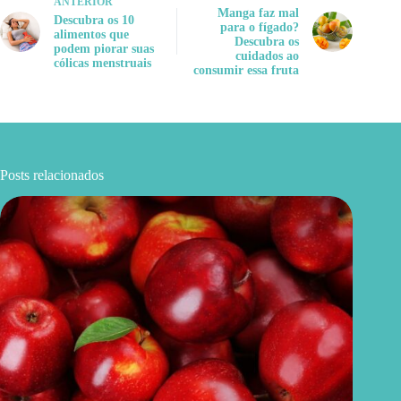
ANTERIOR
Manga faz mal
Descubra os 10
para o fígado?
alimentos que
Descubra os
podem piorar suas
cuidados ao
cólicas menstruais
consumir essa fruta
Posts relacionados