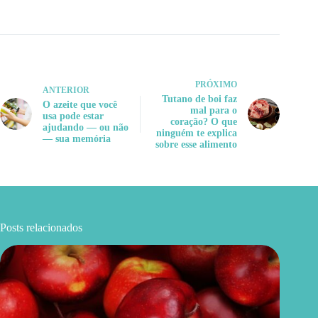
PRÓXIMO
ANTERIOR
Tutano de boi faz
O azeite que você
mal para o
usa pode estar
coração? O que
ajudando — ou não
ninguém te explica
— sua memória
sobre esse alimento
Posts relacionados