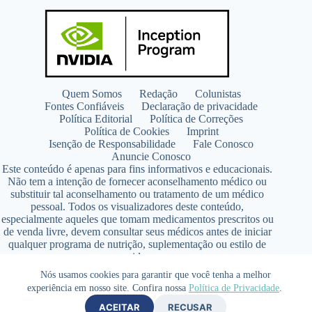
Quem Somos
Redação
Colunistas
Fontes Confiáveis
Declaração de privacidade
Política Editorial
Política de Correções
Política de Cookies
Imprint
Isenção de Responsabilidade
Fale Conosco
Anuncie Conosco
Este conteúdo é apenas para fins informativos e educacionais.
Não tem a intenção de fornecer aconselhamento médico ou
substituir tal aconselhamento ou tratamento de um médico
pessoal. Todos os visualizadores deste conteúdo,
especialmente aqueles que tomam medicamentos prescritos ou
de venda livre, devem consultar seus médicos antes de iniciar
qualquer programa de nutrição, suplementação ou estilo de
vida.
Copyright © 2026 - SaúdeLAB.com pertence ao grupo
Nós usamos cookies para garantir que você tenha a melhor
VKCF Soluções Digitais Ltda - CNPJ n° 43.726.917/0001-80
experiência em nosso site. Confira nossa
Política de Privacidade
.
- Contato +55 (65) 99813- 4203 - Responsável Técnica:
ACEITAR
RECUSAR