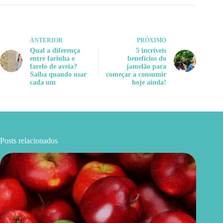
ANTERIOR
PRÓXIMO
Qual a diferença
5 incríveis
entre farinha e
benefícios do
farelo de aveia?
jamelão para
Saiba quando usar
começar a consumir
cada um
hoje ainda!
Posts relacionados