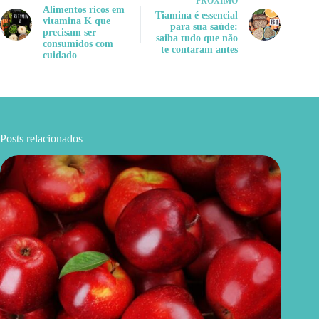
PRÓXIMO
Alimentos ricos em
Tiamina é essencial
vitamina K que
para sua saúde:
precisam ser
saiba tudo que não
consumidos com
te contaram antes
cuidado
Posts relacionados