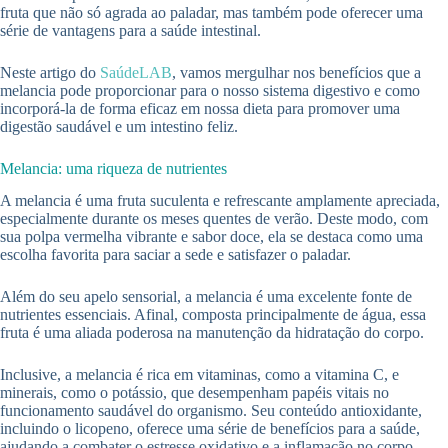
fruta que não só agrada ao paladar, mas também pode oferecer uma
série de vantagens para a saúde intestinal.
Neste artigo do
SaúdeLAB
, vamos mergulhar nos benefícios que a
melancia pode proporcionar para o nosso sistema digestivo e como
incorporá-la de forma eficaz em nossa dieta para promover uma
digestão saudável e um intestino feliz.
Melancia: uma riqueza de nutrientes
A melancia é uma fruta suculenta e refrescante amplamente apreciada,
especialmente durante os meses quentes de verão. Deste modo, com
sua polpa vermelha vibrante e sabor doce, ela se destaca como uma
escolha favorita para saciar a sede e satisfazer o paladar.
Além do seu apelo sensorial, a melancia é uma excelente fonte de
nutrientes essenciais. Afinal, composta principalmente de água, essa
fruta é uma aliada poderosa na manutenção da hidratação do corpo.
Inclusive, a melancia é rica em vitaminas, como a vitamina C, e
minerais, como o potássio, que desempenham papéis vitais no
funcionamento saudável do organismo. Seu conteúdo antioxidante,
incluindo o licopeno, oferece uma série de benefícios para a saúde,
ajudando a combater o estresse oxidativo e a inflamação no corpo.