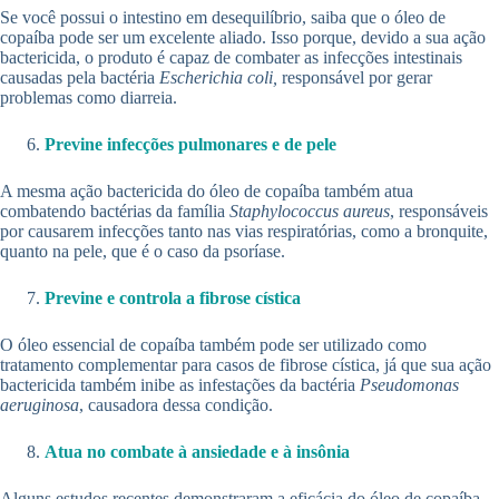
Se você possui o intestino em desequilíbrio, saiba que o óleo de
copaíba pode ser um excelente aliado. Isso porque, devido a sua ação
bactericida, o produto é capaz de combater as infecções intestinais
causadas pela bactéria
Escherichia coli,
responsável por gerar
problemas como diarreia.
Previne infecções pulmonares e de pele
A mesma ação bactericida do óleo de copaíba também atua
combatendo bactérias da família
Staphylococcus aureus
, responsáveis
por causarem infecções tanto nas vias respiratórias, como a bronquite,
quanto na pele, que é o caso da psoríase.
Previne e controla a fibrose cística
O óleo essencial de copaíba também pode ser utilizado como
tratamento complementar para casos de fibrose cística, já que sua ação
bactericida também inibe as infestações da bactéria
Pseudomonas
aeruginosa
, causadora dessa condição.
Atua no combate à ansiedade e à insônia
Alguns estudos recentes demonstraram a eficácia do óleo de copaíba