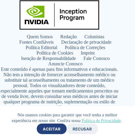
Quem Somos
Redação
Colunistas
Fontes Confiáveis
Declaração de privacidade
Política Editorial
Política de Correções
Política de Cookies
Imprint
Isenção de Responsabilidade
Fale Conosco
Anuncie Conosco
Este conteúdo é apenas para fins informativos e educacionais.
Não tem a intenção de fornecer aconselhamento médico ou
substituir tal aconselhamento ou tratamento de um médico
pessoal. Todos os visualizadores deste conteúdo,
especialmente aqueles que tomam medicamentos prescritos ou
de venda livre, devem consultar seus médicos antes de iniciar
qualquer programa de nutrição, suplementação ou estilo de
vida.
Copyright © 2026 - SaúdeLAB.com pertence ao grupo
Nós usamos cookies para garantir que você tenha a melhor
VKCF Soluções Digitais Ltda - CNPJ n° 43.726.917/0001-80
experiência em nosso site. Confira nossa
Política de Privacidade
.
- Contato +55 (65) 99813- 4203 - Responsável Técnica:
ACEITAR
RECUSAR
Farmacêutica Elizandra Civalsci Costa - CRF MT n° 3490