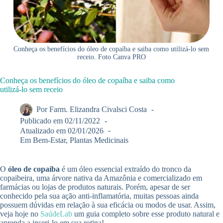
Conheça os benefícios do óleo de copaíba e saiba como utilizá-lo sem
receio. Foto Canva PRO
Conheça os benefícios do óleo de copaíba e saiba como
utilizá-lo sem receio
Por
Farm. Elizandra Civalsci Costa
Publicado em
02/11/2022
Atualizado em
02/01/2026
Em
Bem-Estar
,
Plantas Medicinais
O
óleo de copaíba
é um óleo essencial extraído do tronco da
copaibeira, uma árvore nativa da Amazônia e comercializado em
farmácias ou lojas de produtos naturais. Porém, apesar de ser
conhecido pela sua ação anti-inflamatória, muitas pessoas ainda
possuem dúvidas em relação à sua eficácia ou modos de usar. Assim,
veja hoje no
SaúdeLab
um guia completo sobre esse produto natural e
aprenda a inseri-lo em sua rotina!