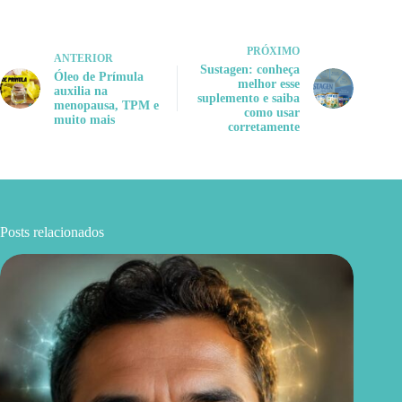
PRÓXIMO
ANTERIOR
Sustagen: conheça
Óleo de Prímula
melhor esse
auxilia na
suplemento e saiba
menopausa, TPM e
como usar
muito mais
corretamente
Posts relacionados