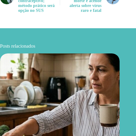
contraceptivo;
morte e acende
método prático será
alerta sobre vírus
opção no SUS
raro e fatal
Posts relacionados