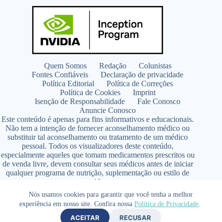
Quem Somos
Redação
Colunistas
Fontes Confiáveis
Declaração de privacidade
Política Editorial
Política de Correções
Política de Cookies
Imprint
Isenção de Responsabilidade
Fale Conosco
Anuncie Conosco
Este conteúdo é apenas para fins informativos e educacionais.
Não tem a intenção de fornecer aconselhamento médico ou
substituir tal aconselhamento ou tratamento de um médico
pessoal. Todos os visualizadores deste conteúdo,
especialmente aqueles que tomam medicamentos prescritos ou
de venda livre, devem consultar seus médicos antes de iniciar
qualquer programa de nutrição, suplementação ou estilo de
vida.
Copyright © 2026 - SaúdeLAB.com pertence ao grupo
Nós usamos cookies para garantir que você tenha a melhor
VKCF Soluções Digitais Ltda - CNPJ n° 43.726.917/0001-80
experiência em nosso site. Confira nossa
Política de Privacidade
.
- Contato +55 (65) 99813- 4203 - Responsável Técnica:
ACEITAR
RECUSAR
Farmacêutica Elizandra Civalsci Costa - CRF MT n° 3490