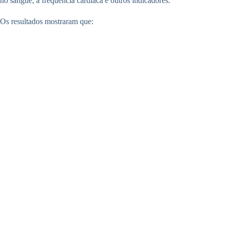
no sangue, a frequência cardíaca e outros indicadores.
Os resultados mostraram que: