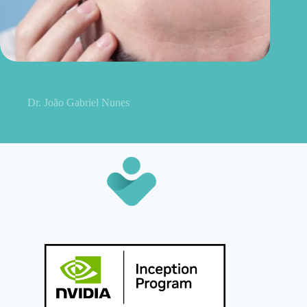
Transplante capilar vale a pena? O medo que ainda faz muita
gente adiar o procedimento
Dr. João Gabriel Nunes