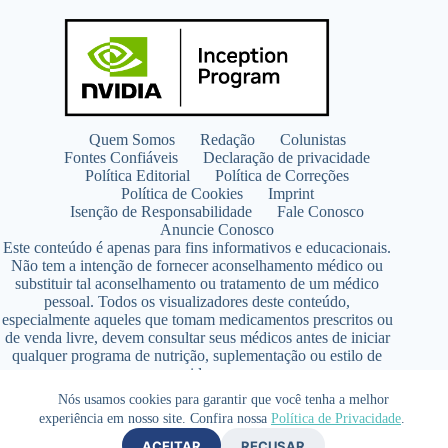
Quem Somos
Redação
Colunistas
Fontes Confiáveis
Declaração de privacidade
Política Editorial
Política de Correções
Política de Cookies
Imprint
Isenção de Responsabilidade
Fale Conosco
Anuncie Conosco
Este conteúdo é apenas para fins informativos e educacionais.
Não tem a intenção de fornecer aconselhamento médico ou
substituir tal aconselhamento ou tratamento de um médico
pessoal. Todos os visualizadores deste conteúdo,
especialmente aqueles que tomam medicamentos prescritos ou
de venda livre, devem consultar seus médicos antes de iniciar
qualquer programa de nutrição, suplementação ou estilo de
vida.
Copyright © 2026 - SaúdeLAB.com pertence ao grupo
Nós usamos cookies para garantir que você tenha a melhor
VKCF Soluções Digitais Ltda - CNPJ n° 43.726.917/0001-80
experiência em nosso site. Confira nossa
Política de Privacidade
.
- Contato +55 (65) 99813- 4203 - Responsável Técnica:
ACEITAR
RECUSAR